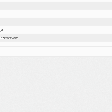
ja
inozemstvom