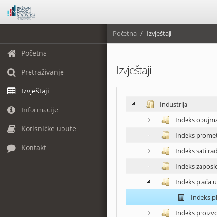
Početna
Izvještaji
Početna
Izvještaji
Pretraživanje
Izvještaji
Industrija
Informacije
Indeks obujma 
Korisničke upute
Indeks prometa
Kontakt
Indeks sati rad
Indeks zaposlen
Indeks plaća u 
Indeks pl
Indeks proizvođ