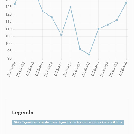
Legenda
G47 - Trgovina na malo, osim trgovine motornim vozilima i motociklima