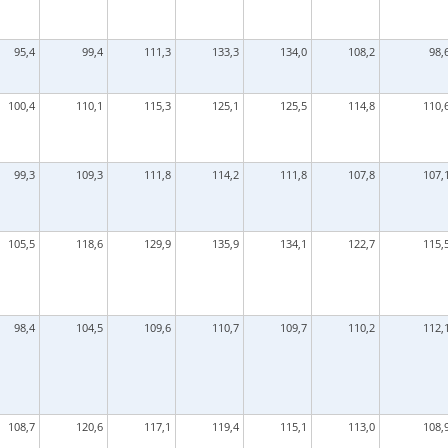
95,4
99,4
111,3
133,3
134,0
108,2
98,
100,4
110,1
115,3
125,1
125,5
114,8
110,
99,3
109,3
111,8
114,2
111,8
107,8
107,
105,5
118,6
129,9
135,9
134,1
122,7
115,
98,4
104,5
109,6
110,7
109,7
110,2
112,
108,7
120,6
117,1
119,4
115,1
113,0
108,