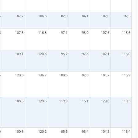
6
87,7
106,6
82,0
84,1
102,0
92,5
6
107,3
116,8
97,1
98,0
107,6
115,6
1
109,1
120,8
95,7
97,8
107,1
115,0
5
120,3
136,7
100,6
92,8
101,7
115,9
1
108,5
129,5
119,9
115,1
120,0
119,5
9
100,8
120,2
85,5
93,4
104,3
118,4