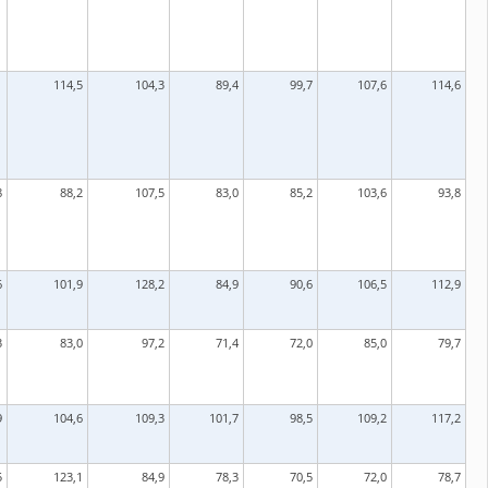
1
114,5
104,3
89,4
99,7
107,6
114,6
8
88,2
107,5
83,0
85,2
103,6
93,8
6
101,9
128,2
84,9
90,6
106,5
112,9
3
83,0
97,2
71,4
72,0
85,0
79,7
9
104,6
109,3
101,7
98,5
109,2
117,2
5
123,1
84,9
78,3
70,5
72,0
78,7