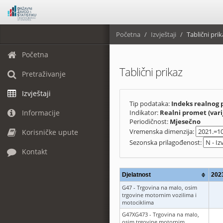
Početna
Izvještaji
Tablični prik
Početna
Tablični prikaz
Pretraživanje
Izvještaji
Tip podataka:
Indeks realnog 
Informacije
Indikator:
Realni promet (vari
Periodičnost:
Mjesečno
Vremenska dimenzija:
Korisničke upute
Sezonska prilagođenost:
Kontakt
Djelatnost
202
G47 - Trgovina na malo, osim
trgovine motornim vozilima i
motociklima
G47XG473 - Trgovina na malo,
osim trgovine motornim