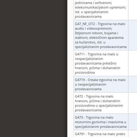
jedinicama i softverom;
telekomunikacijskom opremom;
itd. u specijaliziranim
prodavaonicama
G47_NF_OT2 - Trgovina na malo
audio i videoopremom;
željeznom robom, bojama i
staklom; električnim aparatima
za kućanstvo, itd. u
specijaliziranim prodavaonicama
G4711 - Trgovina na malo u
nespecijaliziranim
prodavaonicama pretežno
hranom, pićima i duhanskim
proizvodima
G4719 - Ostala trgovina na malo
u nespecijaliziranim
prodavaonicama
G472 - Trgovina na malo
hranom, pićima i duhanskim
proizvodima u specijaliziranim
prodavaonicama
G473 - Trgovina na malo
motornim gorivima i mazivima u
specijaliziranim prodavaonicama
G4791 - Trgovina na malo preko