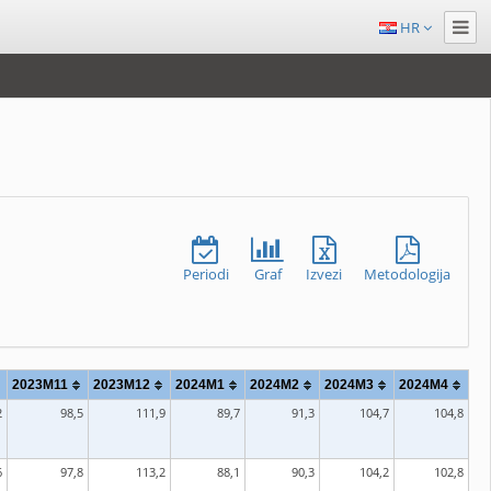
HR
Periodi
Graf
Izvezi
Metodologija
2023M11
2023M12
2024M1
2024M2
2024M3
2024M4
2
98,5
111,9
89,7
91,3
104,7
104,8
6
97,8
113,2
88,1
90,3
104,2
102,8