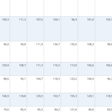
100,3
111,3
107,6
104,1
96,4
101,0
103,
96,0
99,8
111,9
134,7
135,0
108,3
98,
103,9
108,7
111,3
116,5
113,9
105,6
106,
88,6
95,1
104,7
118,3
123,2
106,9
96,
106,9
118,8
129,3
153,7
155,3
129,1
118,
74,6
85,4
85,3
84,2
121,6
84,6
83,