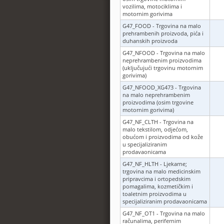
vozilima, motociklima i
motornim gorivima
G47_FOOD - Trgovina na malo
prehrambenih proizvoda, pića i
duhanskih proizvoda
G47_NFOOD - Trgovina na malo
neprehrambenim proizvodima
(uključujući trgovinu motornim
gorivima)
G47_NFOOD_XG473 - Trgovina
na malo neprehrambenim
proizvodima (osim trgovine
motornim gorivima)
G47_NF_CLTH - Trgovina na
malo tekstilom, odjećom,
obućom i proizvodima od kože
u specijaliziranim
prodavaonicama
G47_NF_HLTH - Ljekarne;
trgovina na malo medicinskim
pripravcima i ortopedskim
pomagalima, kozmetičkim i
toaletnim proizvodima u
specijaliziranim prodavaonicama
G47_NF_OT1 - Trgovina na malo
računalima, perifernim