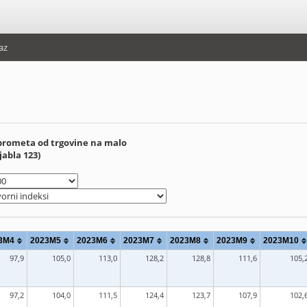
az
prometa od trgovine na malo
jabla 123)
3M4
2023M5
2023M6
2023M7
2023M8
2023M9
2023M10
97,9
105,0
113,0
128,2
128,8
111,6
105,
97,2
104,0
111,5
124,4
123,7
107,9
102,